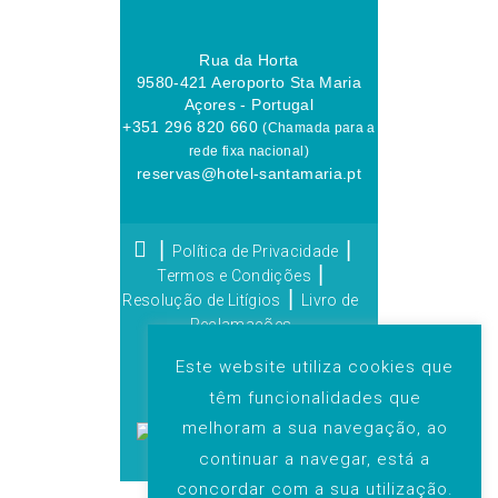
Rua da Horta
9580-421 Aeroporto Sta Maria
Açores - Portugal
+351 296 820 660
(Chamada para a
rede fixa nacional)
reservas@hotel-santamaria.pt
|
|
Política de Privacidade
|
Termos e Condições
|
Resolução de Litígios
Livro de
Reclamações
© 2025 Grupo Praia de
Este website utiliza cookies que
Lobos. Todos os direitos
têm funcionalidades que
reservados. | By:
melhoram a sua navegação, ao
continuar a navegar, está a
concordar com a sua utilização.