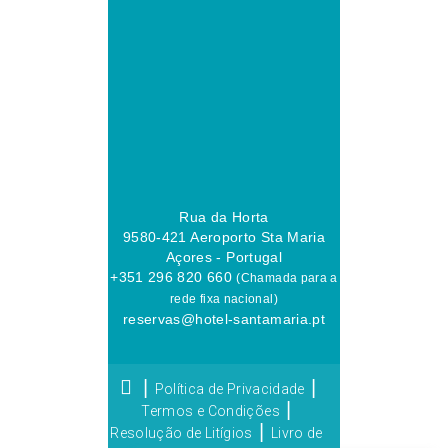
Rua da Horta
9580-421 Aeroporto Sta Maria
Açores - Portugal
+351 296 820 660
(Chamada para a
rede fixa nacional)
reservas@hotel-santamaria.pt
|
|
Política de Privacidade
|
Termos e Condições
|
Resolução de Litígios
Livro de