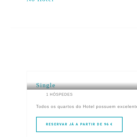
Restaurante
Piscina Exterior
Bar Jardim
Single
1 HÓSPEDES
Todos os quartos do Hotel possuem excelent
RESERVAR
JÁ
A PARTIR DE 96 €