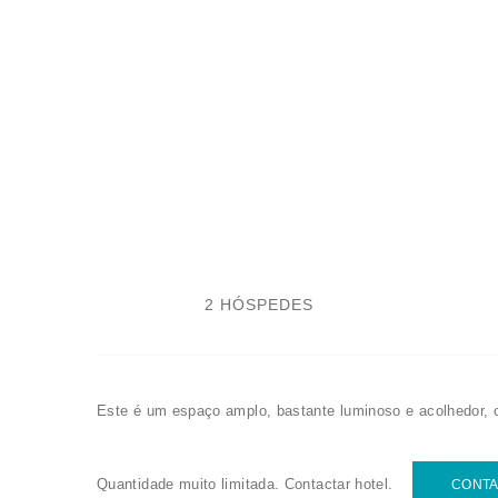
2 HÓSPEDES
Este é um espaço amplo, bastante luminoso e acolhedor, o
Quantidade muito limitada. Contactar hotel.
CONT